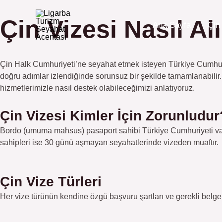
İçeriğe
atla
Çin Vizesi Nasıl Al
Ana Sayfa
Çin 
Çin Halk Cumhuriyeti’ne seyahat etmek isteyen Türkiye Cumhuriy
doğru adımlar izlendiğinde sorunsuz bir şekilde tamamlanabilir.
hizmetlerimizle nasıl destek olabileceğimizi anlatıyoruz.
Çin Vizesi Kimler İçin Zorunludur
Bordo (umuma mahsus) pasaport sahibi Türkiye Cumhuriyeti vata
sahipleri ise 30 günü aşmayan seyahatlerinde vizeden muaftır.
Çin Vize Türleri
Her vize türünün kendine özgü başvuru şartları ve gerekli belge