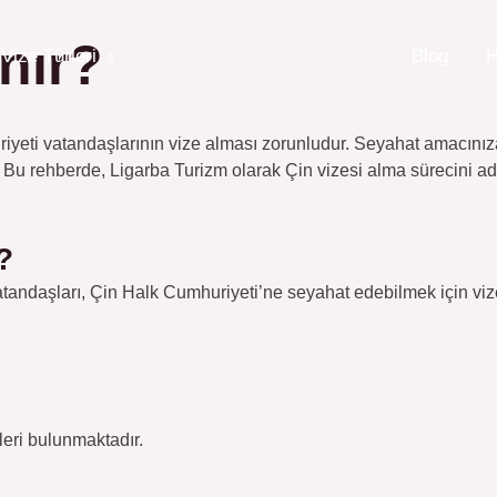
ınır?
Vize Türleri
Çin Vizesi Hizmetlerimiz
Blog
H
eti vatandaşlarının vize alması zorunludur. Seyahat amacınıza 
 Bu rehberde, Ligarba Turizm olarak Çin vizesi alma sürecini ad
?
ndaşları, Çin Halk Cumhuriyeti’ne seyahat edebilmek için vize
leri bulunmaktadır.