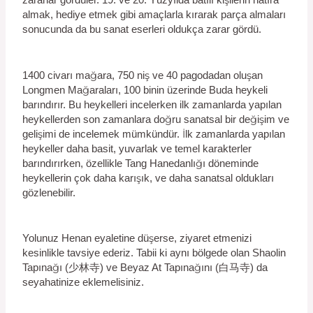
zararlar gördüler. 19. ve 20. Yüzyılda batılı kişilerin hatıra
almak, hediye etmek gibi amaçlarla kırarak parça almaları
sonucunda da bu sanat eserleri oldukça zarar gördü.
1400 civarı mağara, 750 niş ve 40 pagodadan oluşan
Longmen Mağaraları, 100 binin üzerinde Buda heykeli
barındırır. Bu heykelleri incelerken ilk zamanlarda yapılan
heykellerden son zamanlara doğru sanatsal bir değişim ve
gelişimi de incelemek mümkündür. İlk zamanlarda yapılan
heykeller daha basit, yuvarlak ve temel karakterler
barındırırken, özellikle Tang Hanedanlığı döneminde
heykellerin çok daha karışık, ve daha sanatsal oldukları
gözlenebilir.
Yolunuz Henan eyaletine düşerse, ziyaret etmenizi
kesinlikle tavsiye ederiz. Tabii ki aynı bölgede olan Shaolin
Tapınağı (少林寺) ve Beyaz At Tapınağını (白马寺) da
seyahatinize eklemelisiniz.