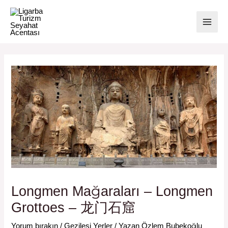
İçeriğe
MAI
atla
ME
Yazı
dolaşımı
Longmen Mağaraları – Longmen
Grottoes – 龙门石窟
Yorum bırakın
/
Gezilesi Yerler
/ Yazan
Özlem Bubekoğlu