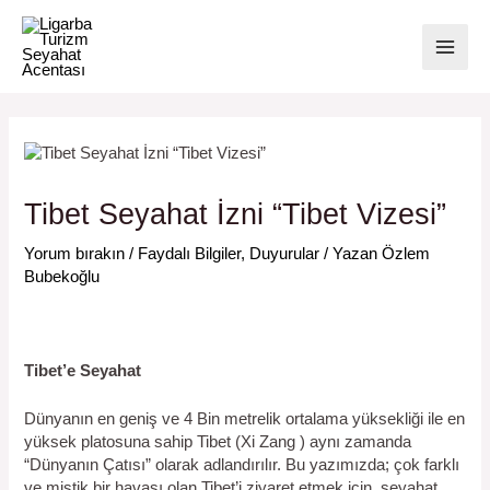
İçeriğe
MAI
atla
ME
Yazı
dolaşımı
Tibet Seyahat İzni “Tibet Vizesi”
Yorum bırakın
/
Faydalı Bilgiler
,
Duyurular
/ Yazan
Özlem
Bubekoğlu
Tibet’e Seyahat
Dünyanın en geniş ve 4 Bin metrelik ortalama yüksekliği ile en
yüksek platosuna sahip Tibet (Xi Zang ) aynı zamanda
“Dünyanın Çatısı” olarak adlandırılır. Bu yazımızda; çok farklı
ve mistik bir havası olan Tibet’i ziyaret etmek için, seyahat