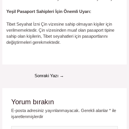
Yeşil Pasaport Sahipleri İçin Önemli Uyarı:
Tibet Seyahat İzni Çin vizesine sahip olmayan kişiler için
verilmemektedir. Çin vizesinden muaf olan pasaport tipine
sahip olan kişilerin, Tibet seyahatleri için pasaportlarını
değiştirmeleri gerekmektedir.
Sonraki Yazı
→
Yorum bırakın
E-posta adresiniz yayınlanmayacak.
Gerekli alanlar
*
ile
işaretlenmişlerdir
Buraya