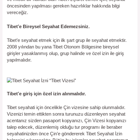
öncesinden yapılması gereken hazırlıklar hakkında bilgi
vereceğiz.
Tibet’e Bireysel Seyahat Edemezsiniz.
Tibet’e seyahat etmek için ilk şart grup ile seyahat etmektir.
2008 yılından bu yana Tibet Otonom Bölgesine bireysel
girişler yasaklanmış olup, grup halinde ve özel izin ile giriş
yapılmalıdır.
Tibet’e giriş için özel izin alınmalıdır.
Tibet seyahati için öncelikle Çin vizesine sahip olunmalıdır.
Vizenizi temin ettikten sonra turunuzu düzenleyen seyahat
acentanız sizden pasaport kopyanızı, Çin Vizesi kopyanızı
talep edecek, düzenlemiş olduğu tur programı ile beraber
seyahatinizden önce Çin’e göndererek Tibet Seyahat İzin